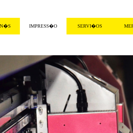
 N�S
IMPRESS�O
SERVI�OS
ME