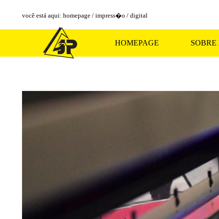
você está aqui
:
homepage
/
impress�o
/
digital
HOMEPAGE
SOBRE