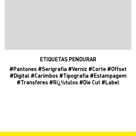
ETIQUETAS PENDURAR
#
Pantones
#
Serigrafia
#Verniz #
Corte
#
Offset
#
Digital
#
Carimbos
#
Tipografia
#
Estampagem
#
Transferes
#
Rï¿½tulos
#
Die Cut
#
Label