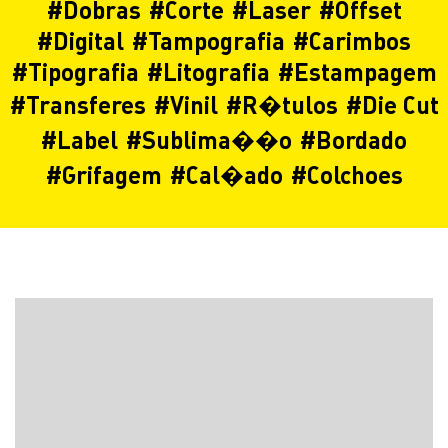
#
Dobras
#
Corte
#
Laser
#
Offset
#
Digital
#
Tampografia
#
Carimbos
#
Tipografia
#
Litografia
#
Estampagem
#
Transferes
#
Vinil
#
R�tulos
#
Die Cut
#
Label
#
Sublima��o
#
Bordado
#
Grifagem
#
Cal�ado
#
Colchoes