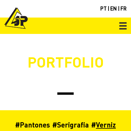
PT
|
EN
|
FR
PORTFOLIO
#
Pantones
#
Serigrafia
#
Verniz