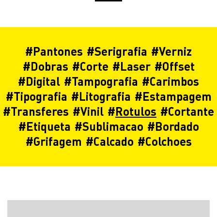
#
Pantones
#
Serigrafia
#
Verniz
#
Dobras
#
Corte
#
Laser
#
Offset
#
Digital
#
Tampografia
#
Carimbos
#
Tipografia
#
Litografia
#
Estampagem
#
Transferes
#
Vinil
#
Rotulos
#
Cortante
#
Etiqueta
#
Sublimacao
#
Bordado
#
Grifagem
#
Calcado
#
Colchoes