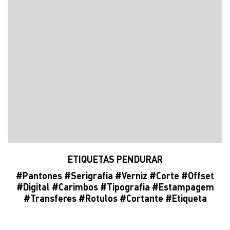
ETIQUETAS PENDURAR
#
Pantones
#
Serigrafia
#
Verniz
#
Corte
#
Offset
#
Digital
#
Carimbos
#
Tipografia
#
Estampagem
#
Transferes
#Rotulos #
Cortante
#
Etiqueta