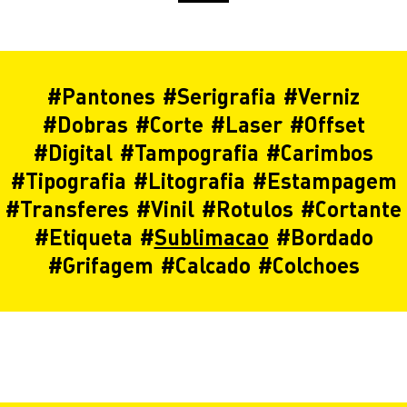
#
Pantones
#
Serigrafia
#
Verniz
#
Dobras
#
Corte
#
Laser
#
Offset
#
Digital
#
Tampografia
#
Carimbos
#
Tipografia
#
Litografia
#
Estampagem
#
Transferes
#
Vinil
#
Rotulos
#
Cortante
#
Etiqueta
#
Sublimacao
#
Bordado
#
Grifagem
#
Calcado
#
Colchoes