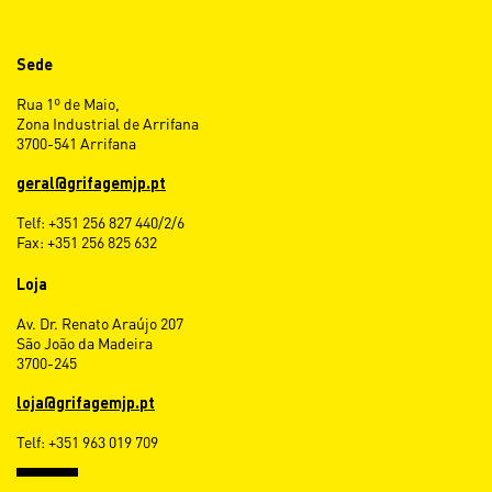
Sede
Rua 1º de Maio,
Zona Industrial de Arrifana
3700-541 Arrifana
geral@grifagemjp.pt
Telf: +351 256 827 440/2/6
Fax: +351 256 825 632
Loja
Av. Dr. Renato Araújo 207
São João da Madeira
3700-245
loja@grifagemjp.pt
Telf: +351 963 019 709