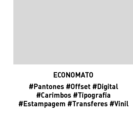
ECONOMATO
#
Pantones
#
Offset
#
Digital
#
Carimbos
#
Tipografia
#
Estampagem
#
Transferes
#Vinil
#
Etiqueta