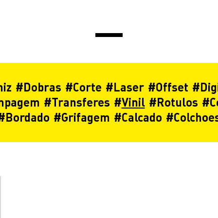
niz
#
Dobras
#
Corte
#
Laser
#
Offset
#
Dig
mpagem
#
Transferes
#
Vinil
#
Rotulos
#
C
#
Bordado
#
Grifagem
#
Calcado
#
Colchoe