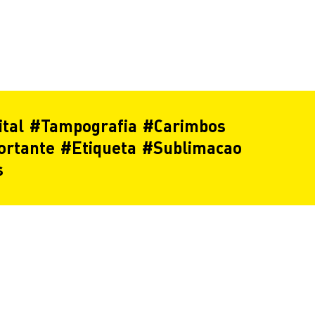
ital
#
Tampografia
#
Carimbos
ortante
#
Etiqueta
#
Sublimacao
s