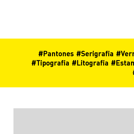
#
Pantones
#
Serigrafia
#
Ver
#
Tipografia
#
Litografia
#
Esta