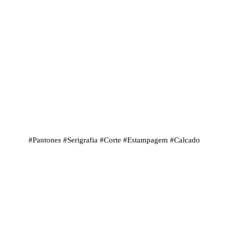
#
Pantones
#
Serigrafia
#
Corte
#
Estampagem
#
Calcado