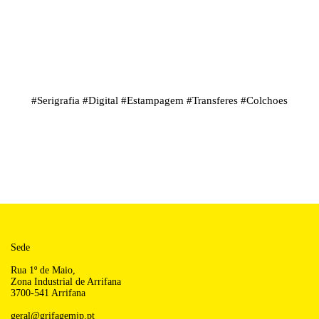
#
Serigrafia
#
Digital
#
Estampagem
#
Transferes
#
Colchoes
Sede
Rua 1º de Maio,
Zona Industrial de Arrifana
3700-541 Arrifana
geral@grifagemjp.pt