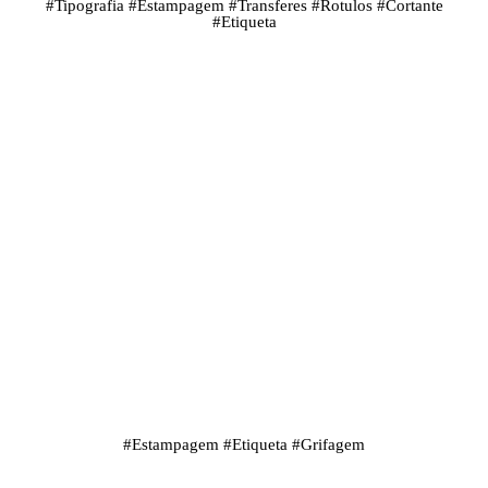
#
Tipografia
#
Estampagem
#
Transferes
#
Rotulos
#
Cortante
#
Etiqueta
#
Estampagem
#
Etiqueta
#
Grifagem