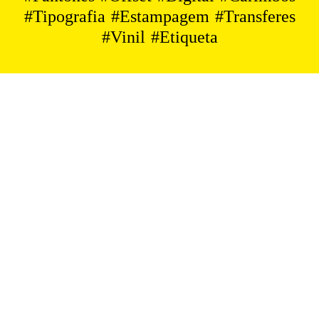
#
Tipografia
#
Estampagem
#
Transferes
#
Vinil
#
Etiqueta