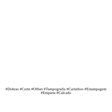
#
Dobras
#
Corte
#
Offset
#
Tampografia
#
Carimbos
#
Estampagem
#
Etiqueta
#
Calcado