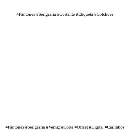
#
Pantones
#
Serigrafia
#
Cortante
#
Etiqueta
#
Colchoes
#
Pantones
#
Serigrafia
#
Verniz
#
Corte
#
Offset
#
Digital
#
Carimbos